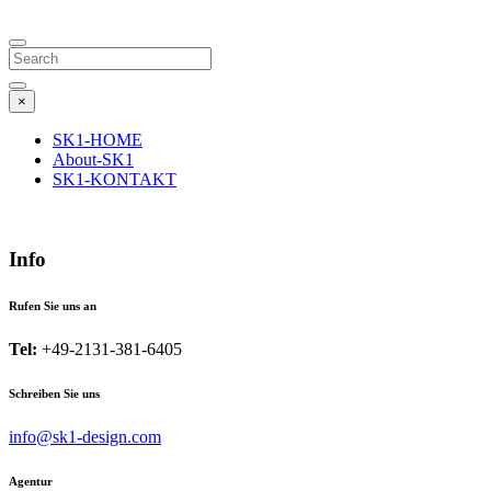
Search
×
SK1-HOME
About-SK1
SK1-KONTAKT
Info
Rufen Sie uns an
Tel:
+49-2131-381-6405
Schreiben Sie uns
info@sk1-design.com
Agentur